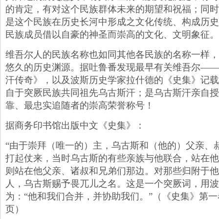
的肯定，有对这个民族群体未来的期望和祝福；同时
是这个民族在历史长河中形成之文化传统、构成历史
民族成员借以自豪的神圣而崇高的文化、文明象征。
维吾尔人的民族名称也如同其他各民族的名称一样，
悠久的历史渊源。据吐鲁番发现最早有关维吾尔——
汗传奇》，以及波斯历史学家拉什德的《史集》记载
自于突厥民族共同祖先乌古斯汗；是乌古斯汗亲自授
靠、最忠实追随者的崇高荣誉称号！
据商务印书馆出版中文《史集》：
“由于崇拜（唯一的）主，乌古斯和（他的）父亲、
打起仗来，当时乌古斯的有些亲族与他联合，站在他
则站在他父亲、诸叔和兄弟们那边。对那些归附于他
人，乌古斯赐予畏兀儿之名。这是一个突厥词，用波
为：“他和我们合并，并协助我们。”（《史集》第一
页）