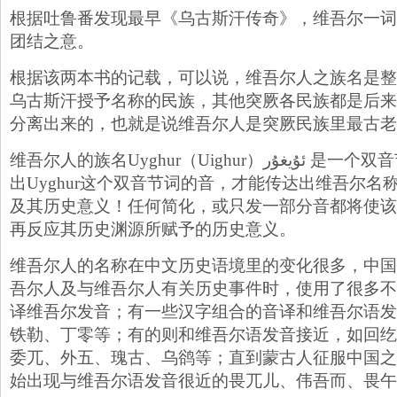
根据吐鲁番发现最早《乌古斯汗传奇》，维吾尔一词
团结之意。
根据该两本书的记载，可以说，维吾尔人之族名是整
乌古斯汗授予名称的民族，其他突厥各民族都是后来
分离出来的，也就是说维吾尔人是突厥民族里最古老
维吾尔人的族名Uyghur（Uighur）ئۇيغۇر 是一个双音节单词，只有完整地发
出Uyghur这个双音节词的音，才能传达出维吾尔
及其历史意义！任何简化，或只发一部分音都将使该
再反应其历史渊源所赋予的历史意义。
维吾尔人的名称在中文历史语境里的变化很多，中国
吾尔人及与维吾尔人有关历史事件时，使用了很多不
译维吾尔发音；有一些汉字组合的音译和维吾尔语发
铁勒、丁零等；有的则和维吾尔语发音接近，如回纥
委兀、外五、瑰古、乌鹆等；直到蒙古人征服中国之
始出现与维吾尔语发音很近的畏兀儿、伟吾而、畏午