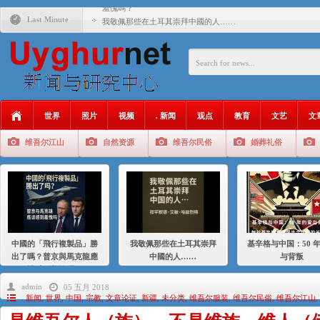
羞愧嗎？
Last Minute
我敬佩那些在土耳其崇拜中國的人……
基辛格与中国：50 年的爱与背叛
衝 突 與 聯 盟 美國與中國：百年之舞: 從1900年到2024
年的百年關係
聚焦维吾尔 | 伊利夏提：我为什么要学汉语
世界
照片
视频
. 新闻
观点
教育
文艺
文
大一统情结使魏京生失去理智 / 伊利夏提
维吾尔江山
自然资源
维吾尔民俗
婚葬礼俗
伊利夏提：在自责与内疚中的挣扎
伊利夏提：消失在集中营的红衣女孩
伊利夏提：维吾尔种族灭绝
伊利夏提：满目苍夷2020，难见彼岸2021
中國的「飛行複製品」勝
我敬佩那些在土耳其崇拜
基辛格与中国：50 
出了嗎？普京與馬克龍應
中國的人……
与背叛
該感到羞愧嗎？
admin
05 五月 2018
. 新闻
,
世界
,
中国
,
宗教
,
文章论证
,
新疆
,
未分类
,
维吾尔服装
,
维吾尔民俗
,
维吾尔江山
,